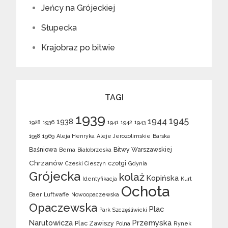
Jeńcy na Grójeckiej
Słupecka
Krajobraz po bitwie
TAGI
1939
1945
1944
1938
1928
1936
1941
1942
1943
1958
1969
Aleja Henryka
Aleje Jerozolimskie
Barska
Baśniowa
Bitwy Warszawskiej
Bema
Białobrzeska
Chrzanów
czołgi
Czeski Cieszyn
Gdynia
Grójecka
kolaż
Kopińska
Identyfikacja
Kurt
Ochota
Baer
Luftwaffe
Nowoopaczewska
Opaczewska
Plac
Park Szczęśliwicki
Narutowicza
Przemyska
Plac Zawiszy
Polna
Rynek