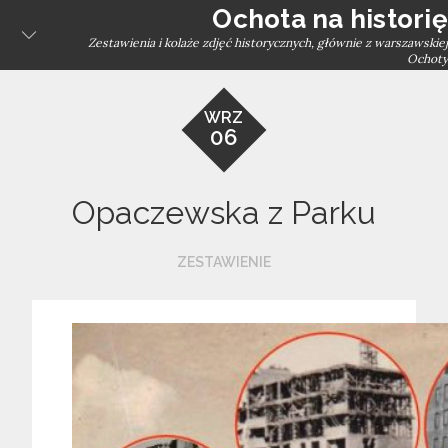
Skip
Ochota na historię
to
Zestawienia i kolaże zdjęć historycznych, głównie z warszawskiej
Ochoty
content
WRZ
06
Opaczewska z Parku
ZESTAWIENIE