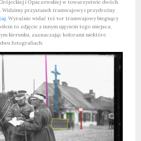
c Grójeckiej i Opaczewskiej w towarzystwie dwóch
a. Widzimy przystanek tramwajowy i przydrożny
taj
. Wyraźnie widać też tor tramwajowy biegnący
wiłem to zdjęcie z innym ujęciem tego miejsca,
ym kierunku, zaznaczając kolorami niektóre
ydwu fotografiach: