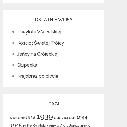
OSTATNIE WPISY
U wylotu Wawelskiej
Kościół Świętej Trójcy
Jeńcy na Grójeckiej
Słupecka
Krajobraz po bitwie
TAGI
1939
1944
1938
1928
1936
1941
1942
1943
1945
1958
1969
Aleja Henryka
Aleje Jerozolimskie