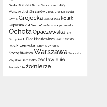
Baśniowa
Bitwy
Barska
Bema
Białobrzeska
Chrzanów
Warszawskiej
czołgi
Czeski Cieszyn
Grójecka
kolaż
Gdynia
Identyfikacja
Kopińska
Kurt Baer
Luftwaffe
Nowoopaczewska
Ochota
Opaczewska
Park
Plac Narutowicza
Plac Zawiszy
Szczęśliwicki
Przemyska
Polna
Rynek
Siewierska
Warszawa
Szczęśliwicka
Wawelska
zestawienie
Zbyszko Siemaszko
żołnierze
Śródmieście