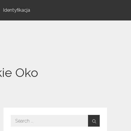
Identyfikacja
kie Oko
Search
for: