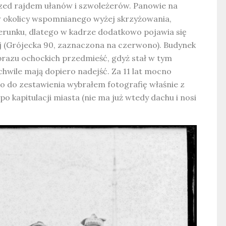
zed rajdem ułanów i szwoleżerów. Panowie na
 w okolicy wspomnianego wyżej skrzyżowania,
erunku, dlatego w kadrze dodatkowo pojawia się
ej (Grójecka 90, zaznaczona na czerwono). Budynek
brazu ochockich przedmieść, gdyż stał w tym
 chwile mają dopiero nadejść. Za 11 lat mocno
go do zestawienia wybrałem fotografię właśnie z
o kapitulacji miasta (nie ma już wtedy dachu i nosi