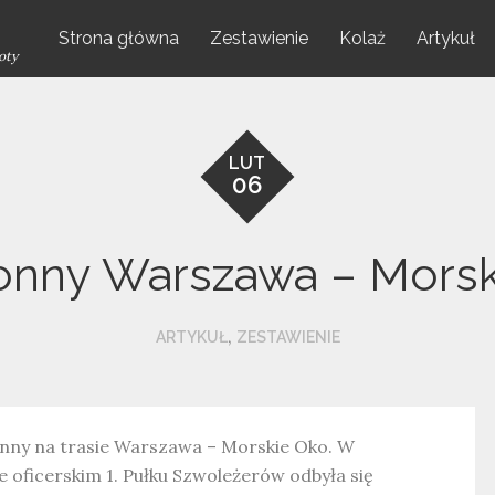
Strona główna
Zestawienie
Kolaż
Artykuł
oty
LUT
06
onny Warszawa – Mors
,
ARTYKUŁ
ZESTAWIENIE
konny na trasie Warszawa – Morskie Oko. W
e oficerskim 1. Pułku Szwoleżerów odbyła się