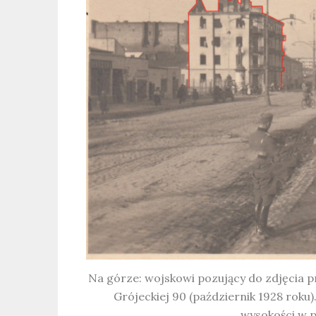
Na górze: wojskowi pozujący do zdjęcia p
Grójeckiej 90 (październik 1928 roku)
wysokości w p