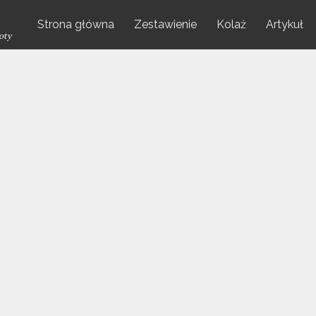
Strona główna
Zestawienie
Kolaż
Artykuł
oty