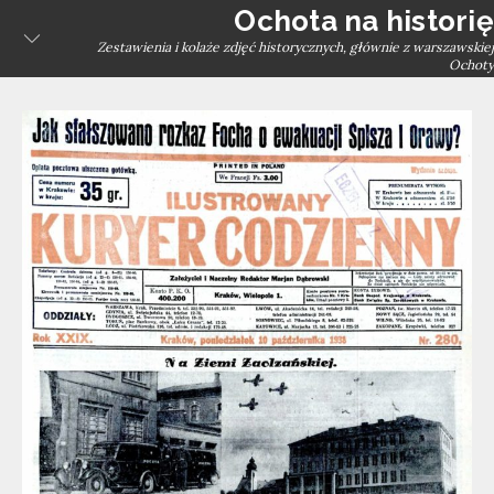
Skip
Ochota na historię
to
Zestawienia i kolaże zdjęć historycznych, głównie z warszawskiej
Ochoty
content