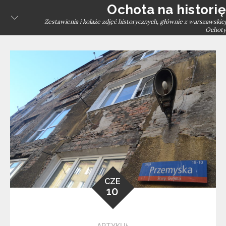
Skip
Ochota na historię
to
Zestawienia i kolaże zdjęć historycznych, głównie z warszawskiej
Ochoty
content
CZE
10
ARTYKUŁ