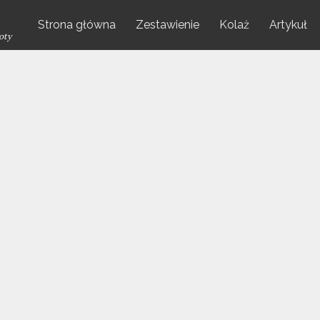
Strona główna
Zestawienie
Kolaż
Artykuł
oty