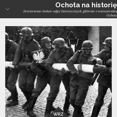
Skip
Ochota na historię
to
Zestawienia i kolaże zdjęć historycznych, głównie z warszawskiej
Ochoty
content
WRZ